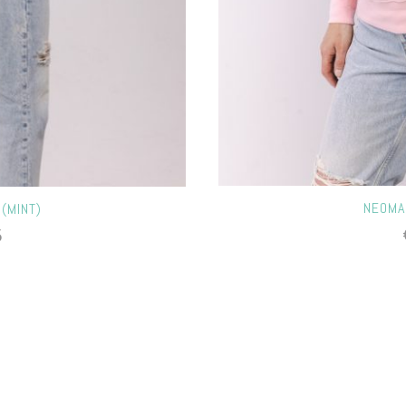
NEOMA 
(MINT)
5