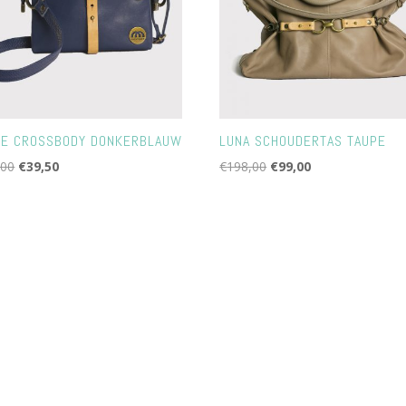
E CROSSBODY DONKERBLAUW
LUNA SCHOUDERTAS TAUPE
Oorspronkelijke
Huidige
Oorspronkelijke
Huidige
,00
€
39,50
€
198,00
€
99,00
prijs
prijs
prijs
prijs
was:
is:
was:
is:
€119,00.
€39,50.
€198,00.
€99,00.