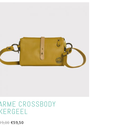
ARME CROSSBODY
KERGEEL
Oorspronkelijke
Huidige
19,00
€
59,50