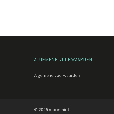
€198,00.
€99,00.
ALGEMENE VOORWAARDEN
Algemene voorwaarden
© 2026 moonmint