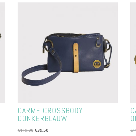
CARME CROSSBODY
C
DONKERBLAUW
O
Oorspronkelijke
Huidige
€
119,00
€
39,50
€
1