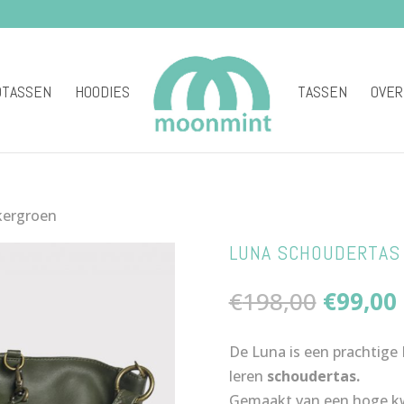
DTASSEN
HOODIES
TASSEN
OVER
kergroen
LUNA SCHOUDERTAS
Oorspro
€
198,00
€
99,00
prijs
was:
i
De Luna is een prachtige
€198,00
leren
schoudertas.
Gemaakt van een hoge kwa