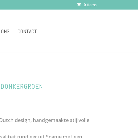
0 items
 ONS
CONTACT
 DONKERGROEN
nkelijke
Huidige
prijs
s:
 Dutch design, handgemaakte stijlvolle
.
€99,00.
liteit rundleer uit Spanje met een