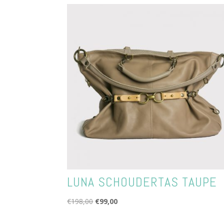
LUNA SCHOUDERTAS TAUPE
Oorspronkelijke
Huidige
€
198,00
€
99,00
prijs
prijs
was:
is: